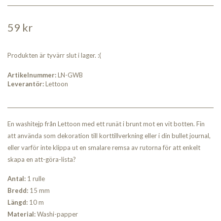
59 kr
Produkten är tyvärr slut i lager. :(
Artikelnummer:
LN-GWB
Leverantör:
Lettoon
En washitejp från Lettoon med ett runät i brunt mot en vit botten. Fin
att använda som dekoration till korttillverkning eller i din bullet journal,
eller varför inte klippa ut en smalare remsa av rutorna för att enkelt
skapa en att-göra-lista?
Antal:
1 rulle
Bred
d:
15 mm
Längd:
10 m
Material:
Washi-papper