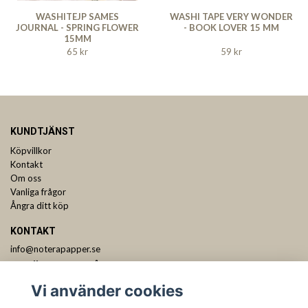
WASHITEJP SAMES
WASHI TAPE VERY WONDER
JOURNAL - SPRING FLOWER
- BOOK LOVER 15 MM
15MM
65 kr
59 kr
KUNDTJÄNST
Köpvillkor
Kontakt
Om oss
Vanliga frågor
Ångra ditt köp
KONTAKT
info@noterapapper.se
ANMÄL DIG TILL VÅRT NYHETSBREV
Vi använder cookies
Prenumerera