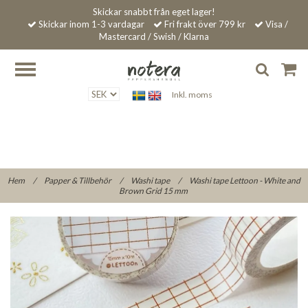
Skickar snabbt från eget lager!
Skickar inom 1-3 vardagar
Fri frakt över 799 kr
Visa /
Mastercard / Swish / Klarna
Inkl. moms
Hem
/
Papper & Tillbehör
/
Washi tape
/
Washi tape Lettoon - White and
Brown Grid 15 mm