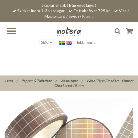
Skickar snabbt från eget lager!
Skickar inom 1-3 vardagar
Fri frakt över 799 kr
Visa /
Mastercard / Swish / Klarna
Inkl. moms
Hem
/
Papper & Tillbehör
/
Washi tape
/
Washi Tape Emadam - Ombre
Checkered 15 mm