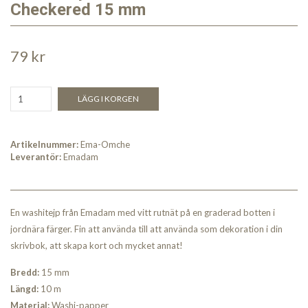
Checkered 15 mm
79 kr
LÄGG I KORGEN
Artikelnummer:
Ema-Omche
Leverantör:
Emadam
En washitejp från Emadam med vitt rutnät på en graderad botten i
jordnära färger. Fin att använda till att använda som dekoration i din
skrivbok, att skapa kort och mycket annat!
Bredd:
15 mm
Längd:
10 m
Material:
Washi-papper