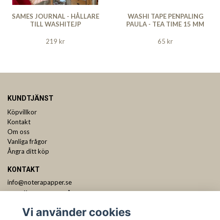
SAMES JOURNAL - HÅLLARE
WASHI TAPE PENPALING
TILL WASHITEJP
PAULA - TEA TIME 15 MM
219 kr
65 kr
KUNDTJÄNST
Köpvillkor
Kontakt
Om oss
Vanliga frågor
Ångra ditt köp
KONTAKT
info@noterapapper.se
ANMÄL DIG TILL VÅRT NYHETSBREV
Vi använder cookies
Prenumerera