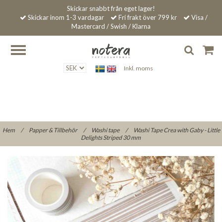
Skickar snabbt från eget lager!
Skickar inom 1-3 vardagar
Fri frakt över 799 kr
Visa /
Mastercard / Swish / Klarna
Inkl. moms
Hem
/
Papper & Tillbehör
/
Washi tape
/
Washi Tape Crea with Gaby - Little
Delights Striped 30 mm