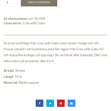
LÄGG I KORGEN
Artikelnummer:
wt-30-009
Leverantör:
Crea with Gaby
En bred washitejp från Crea with Gaby med ränder i beige och vitt.
Passar utmärkt att kombinera med fler tejper från Crea with Gaby för
att skapa fina kollage och uppslag i din skrivbok eller kalender. Eller som
dekoration på presenter eller kort!
Bredd:
30 mm
Längd:
10 m
Material:
Washi-papper