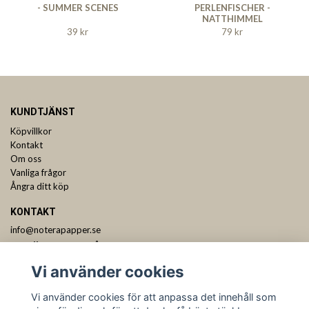
- SUMMER SCENES
PERLENFISCHER -
NATTHIMMEL
39 kr
79 kr
KUNDTJÄNST
Köpvillkor
Kontakt
Om oss
Vanliga frågor
Ångra ditt köp
KONTAKT
info@noterapapper.se
ANMÄL DIG TILL VÅRT NYHETSBREV
Vi använder cookies
Prenumerera
Vi använder cookies för att anpassa det innehåll som