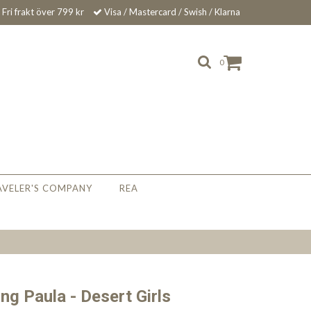
Fri frakt över 799 kr
Visa / Mastercard / Swish / Klarna
0
AVELER'S COMPANY
REA
ng Paula - Desert Girls