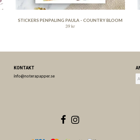
N
STICKERS PENPALING PAULA - COUNTRY BLOOM
39 kr
KONTAKT
A
info@noterapapper.se