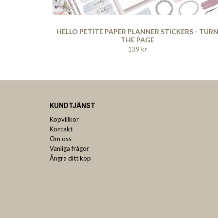
HELLO PETITE PAPER PLANNER STICKERS - TUR
THE PAGE
139 kr
KUNDTJÄNST
Köpvillkor
Kontakt
Om oss
Vanliga frågor
Ångra ditt köp