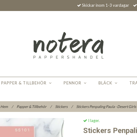
Skickar inom 1-3 vardagar
PAPPER & TILLBEHÖR
PENNOR
BLÄCK
TR
Hem
/
Papper & Tillbehör
/
Stickers
/
Stickers Penpaling Paula - Desert Girls
I lager.
Stickers Penpali