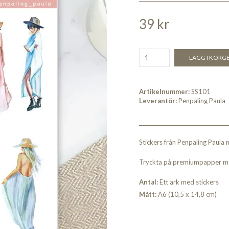
39 kr
LÄGG I KORG
Artikelnummer:
SS101
Leverantör:
Penpaling Paula
Stickers från Penpaling Paula
Tryckta på premiumpapper med
An
tal:
Ett ark med stickers
Måt
t:
A6 (10,5 x 14,8 cm)