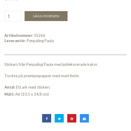
LÄGG I KORGEN
Artikelnummer:
SS266
Leverantör:
Penpaling Paula
Stickers från Penpaling Paula med juldekorerade kakor.
Tryckta på premiumpapper med matt finish.
An
tal:
Ett ark med stickers
Måt
t:
A6 (10,5 x 14,8 cm)