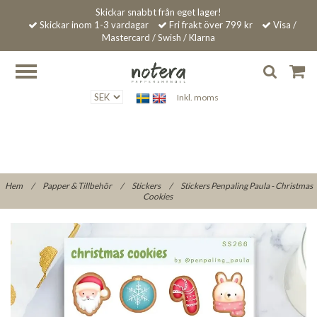
Skickar snabbt från eget lager!
Skickar inom 1-3 vardagar
Fri frakt över 799 kr
Visa /
Mastercard / Swish / Klarna
Inkl. moms
Hem
/
Papper & Tillbehör
/
Stickers
/
Stickers Penpaling Paula - Christmas
Cookies