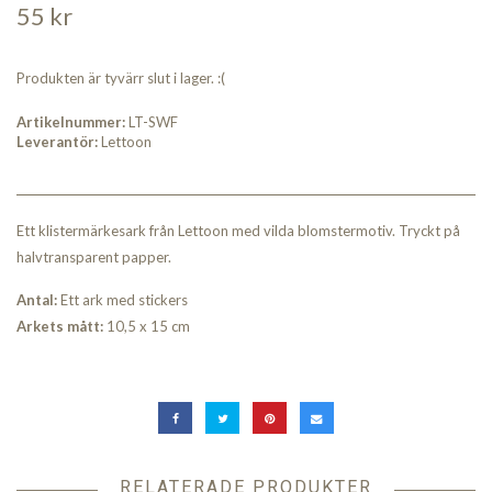
55 kr
Produkten är tyvärr slut i lager. :(
Artikelnummer:
LT-SWF
Leverantör:
Lettoon
Ett klistermärkesark från Lettoon med vilda blomstermotiv. Tryckt på
halvtransparent papper.
An
tal:
Ett ark med stickers
Arkets mått:
10,5 x 15 cm
RELATERADE PRODUKTER