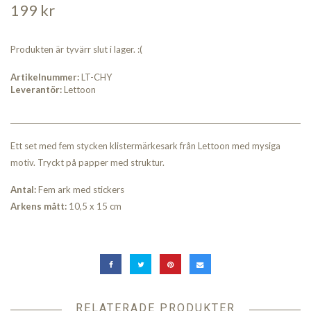
199 kr
Produkten är tyvärr slut i lager. :(
Artikelnummer:
LT-CHY
Leverantör:
Lettoon
Ett set med fem stycken klistermärkesark från Lettoon med mysiga
motiv. Tryckt på papper med struktur.
An
tal:
Fem ark med stickers
Arkens mått:
10,5 x 15 cm
RELATERADE PRODUKTER