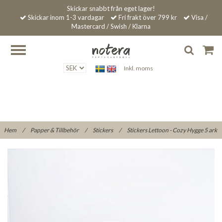
Skickar snabbt från eget lager!
Skickar inom 1-3 vardagar
Fri frakt över 799 kr
Visa /
Mastercard / Swish / Klarna
Inkl. moms
Hem
/
Papper & Tillbehör
/
Stickers
/
Stickers Lettoon - Cozy Hygge 5 ark