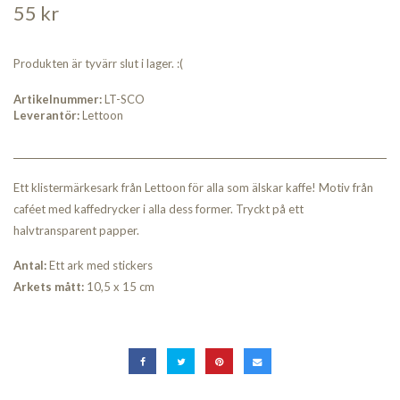
55 kr
Produkten är tyvärr slut i lager. :(
Artikelnummer:
LT-SCO
Leverantör:
Lettoon
Ett klistermärkesark från Lettoon för alla som älskar kaffe! Motiv från
caféet med kaffedrycker i alla dess former. Tryckt på ett
halvtransparent papper.
An
tal:
Ett ark med stickers
Arkets mått:
10,5 x 15 cm