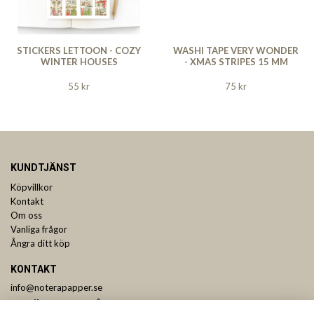
STICKERS LETTOON - COZY
WASHI TAPE VERY WONDER
WINTER HOUSES
- XMAS STRIPES 15 MM
55 kr
75 kr
KUNDTJÄNST
Köpvillkor
Kontakt
Om oss
Vanliga frågor
Ångra ditt köp
KONTAKT
info@noterapapper.se
ANMÄL DIG TILL VÅRT NYHETSBREV