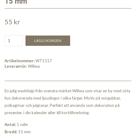
15 mm
55 kr
LÄGG I KORGEN
Artikelnummer:
WT1517
Leverantör:
Willwa
En julig washitejp från svenska märket Willwa som visar en by med söta
hus dekorerade med ljusslingor i olika färger. Motiv på snögubbar,
polkagrisar och julgranar. Perfekt att använda som dekoration på
presenter, i din kalender eller till korttillverkning.
Antal:
1 rulle
Bred
d:
15 mm