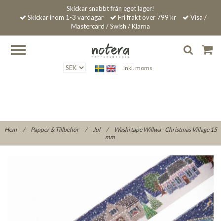
Skickar snabbt från eget lager!
Skickar inom 1-3 vardagar
Fri frakt över 799 kr
Visa /
Mastercard / Swish / Klarna
Inkl. moms
Hem
/
Papper & Tillbehör
/
Jul
/
Washi tape Willwa - Christmas Village 15
mm