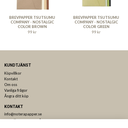
BREVPAPPER TSUTSUMU
BREVPAPPER TSUTSUMU
COMPANY - NOSTALGIC
COMPANY - NOSTALGIC
COLOR BROWN
COLOR GREEN
99 kr
99 kr
KUNDTJÄNST
Köpvillkor
Kontakt
Om oss
Vanliga frågor
Ångra ditt köp
KONTAKT
info@noterapapper.se
ANMÄL DIG TILL VÅRT NYHETSBREV