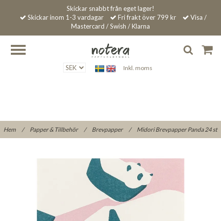
Skickar snabbt från eget lager!
Skickar inom 1-3 vardagar
Fri frakt över 799 kr
Visa /
Mastercard / Swish / Klarna
Inkl. moms
Hem
/
Papper & Tillbehör
/
Brevpapper
/
Midori Brevpapper Panda 24 st