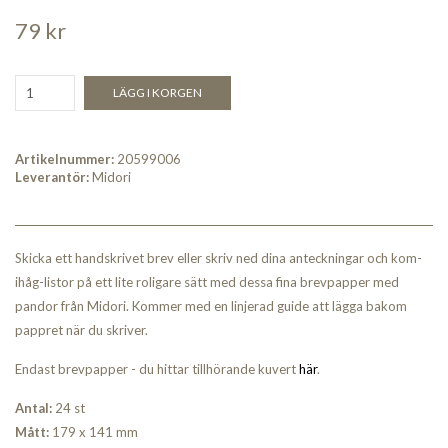
79 kr
LÄGG I KORGEN
Artikelnummer:
20599006
Leverantör:
Midori
Skicka ett handskrivet brev eller skriv ned dina anteckningar och kom-
ihåg-listor på ett lite roligare sätt med dessa fina brevpapper med
pandor från Midori. Kommer med en linjerad guide att lägga bakom
pappret när du skriver.
Endast brevpapper - du hittar tillhörande kuvert
här
.
Antal:
24 st
Mått:
179 x 141 mm