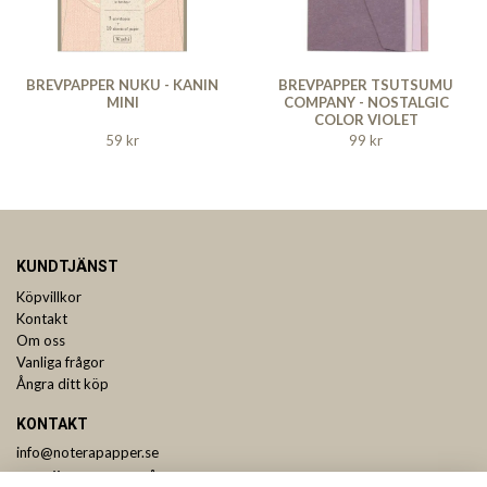
BREVPAPPER NUKU - KANIN
BREVPAPPER TSUTSUMU
MINI
COMPANY - NOSTALGIC
COLOR VIOLET
59 kr
99 kr
KUNDTJÄNST
Köpvillkor
Kontakt
Om oss
Vanliga frågor
Ångra ditt köp
KONTAKT
info@noterapapper.se
ANMÄL DIG TILL VÅRT NYHETSBREV