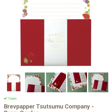
I lager.
Brevpapper Tsutsumu Company -