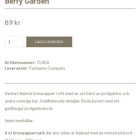
Berry Garden
89 kr
LÄGG I KORGEN
Artikelnummer:
TL0D6
Leverantör:
Tsutsumu Company
Vackert linjerat brevpapper i vitt med en söt bård av jordgubbar och
andra somriga bär. Guldfolierade detaljer. Röda kuvert med ett
guldfärgat jordgubbstryck.
Setet innehåller:
6 st brevpappersark
där ena sidan är linjerad med en mönstrad bord