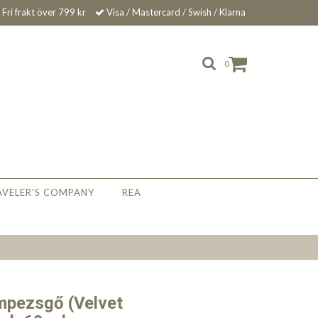
Fri frakt över 799 kr
Visa / Mastercard / Swish / Klarna
0
AVELER'S COMPANY
REA
mpezsgő (Velvet