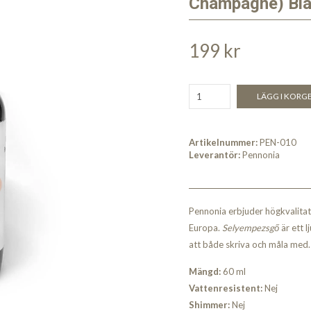
Champagne) Blä
199 kr
LÄGG I KORG
Artikelnummer:
PEN-010
Leverantör:
Pennonia
Pennonia erbjuder högkvalitati
Europa.
Selyempezsgő
är ett l
att både skriva och måla med.
Mängd:
60 ml
Vattenresistent:
Nej
Shimmer:
Nej