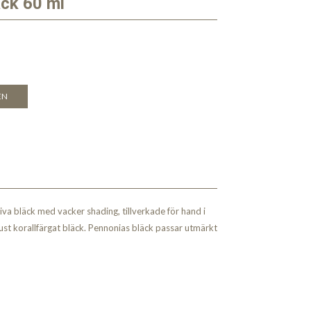
ck 60 ml
EN
va bläck med vacker shading, tillverkade för hand i
just korallfärgat bläck. Pennonias bläck passar utmärkt