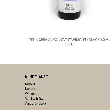
PENNONIA ALKONYAT (TWILIGHT) BLÄCK 60 M
199 kr
KUNDTJÄNST
Köpvillkor
Kontakt
Om oss
Vanliga frågor
Ångra ditt köp