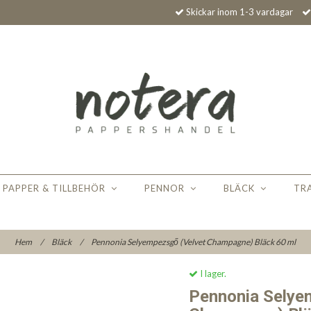
Skickar inom 1-3 vardagar
PAPPER & TILLBEHÖR
PENNOR
BLÄCK
TR
Hem
/
Bläck
/
Pennonia Selyempezsgő (Velvet Champagne) Bläck 60 ml
I lager.
Pennonia Selye