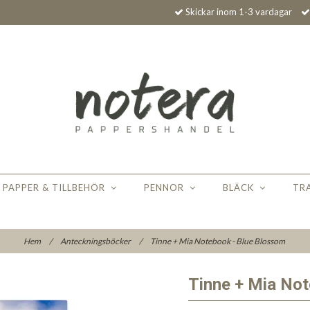
Skickar inom 1-3 vardagar
PAPPER & TILLBEHÖR
PENNOR
BLÄCK
TR
Hem
/
Anteckningsböcker
/
Tinne + Mia Notebook - Blue Blossom
Tinne + Mia Not