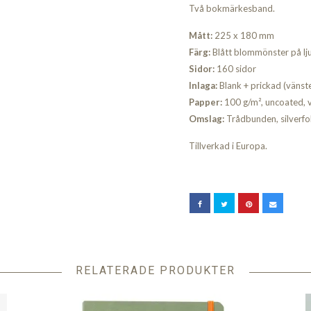
Två bokmärkesband.
Mått:
225 x 180 mm
Färg:
Blått blommönster på lj
Sidor:
160 sidor
Inlaga:
Blank + prickad (vänste
Papper:
100 g/m², uncoated, vi
Omslag:
Trådbunden, silverfol
Tillverkad i Europa.
RELATERADE PRODUKTER