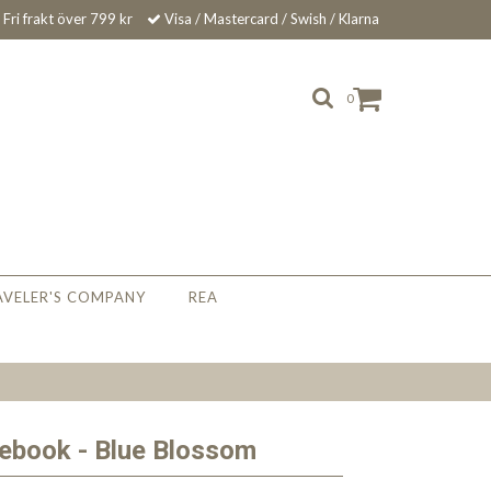
Fri frakt över 799 kr
Visa / Mastercard / Swish / Klarna
0
AVELER'S COMPANY
REA
ebook - Blue Blossom