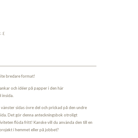
 :(
 lite bredare format!
 tankar och idéer på papper i den här
 insida.
vänster sidas övre del och prickad på den undre
sida. Det gör denna anteckningsbok otroligt
iteten flöda fritt! Kanske vill du använda den till en
 projekt i hemmet eller på jobbet?