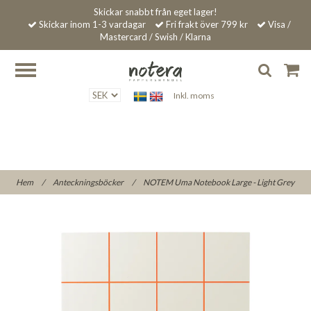
Skickar snabbt från eget lager!
Skickar inom 1-3 vardagar
Fri frakt över 799 kr
Visa /
Mastercard / Swish / Klarna
Inkl. moms
Hem
/
Anteckningsböcker
/
NOTEM Uma Notebook Large - Light Grey