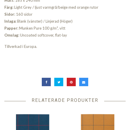
Mått:
185 x 240 mm
Färg:
Light Grey / ljust varmgrå/beige med orange rutor
Sidor:
160 sidor
Inlaga:
Blank (vänster) / Linjerad (Höger)
Papper:
Munken Pure 100 g/m², vitt
Omslag:
Uncoated softc
over, flat-lay
Tillverkad i Europa.
RELATERADE PRODUKTER