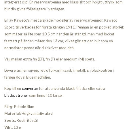
integrerat clip. En reservoarpenna med klassiskt och lyxigt uttryck som
blir din givna följeslagare i vardagen.
En av Kaweco's mest älskade modeller av reservoarpennor, Kaweco
Sport, tillverkades för första gången 1911. Pennan är en pocket-storlek
som mäter så lite som 10,5 cm när den är stängd, men med locket
fastsatt på änden mäter den 13 cm, vilket gör att den blir som en
normalstor penna när du skriver med den.
Välj mellan extra fin (EF), fin (F) eller medium (M) spets.
Levereras i en snygg, retro förvaringsask i metall. En bläckpatron i
färgen Royal Blue medföljer.
Köp till en
converter
för att använda bläck i flaska eller extra
bläckpatroner
som finns i 10 färger.
Färg:
Pebble Blue
Material:
Högkvalitativ akryl
Spets:
Rostfritt stål
Vikt:
13 g