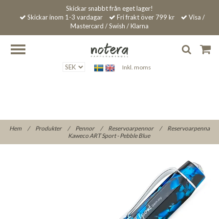
Skickar snabbt från eget lager!
Skickar inom 1-3 vardagar
Fri frakt över 799 kr
Visa /
Mastercard / Swish / Klarna
Inkl. moms
Hem
/
Produkter
/
Pennor
/
Reservoarpennor
/
Reservoarpenna
Kaweco ART Sport - Pebble Blue