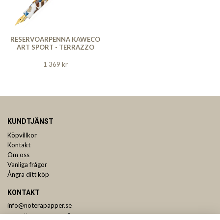
RESERVOARPENNA KAWECO
ART SPORT - TERRAZZO
1 369 kr
KUNDTJÄNST
Köpvillkor
Kontakt
Om oss
Vanliga frågor
Ångra ditt köp
KONTAKT
info@noterapapper.se
ANMÄL DIG TILL VÅRT NYHETSBREV