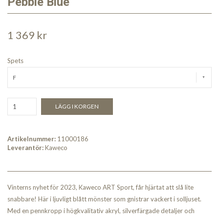
Pebble Blue
1 369 kr
Spets
F
LÄGG I KORGEN
Artikelnummer:
11000186
Leverantör:
Kaweco
Vinterns nyhet för 2023, Kaweco ART Sport, får hjärtat att slå lite
snabbare! Här i ljuvligt blått mönster som gnistrar vackert i solljuset.
Med en pennkropp i högkvalitativ akryl, silverfärgade detaljer och