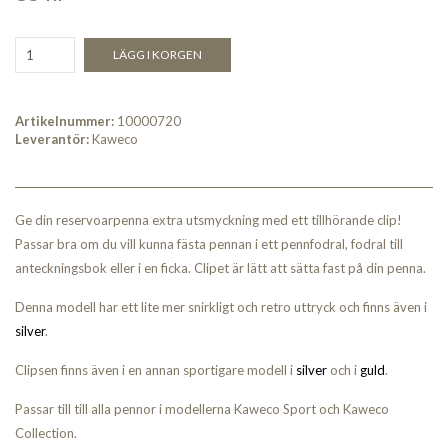
LÄGG I KORGEN
Artikelnummer:
10000720
Leverantör:
Kaweco
Ge din reservoarpenna extra utsmyckning med ett tillhörande clip!
Passar bra om du vill kunna fästa pennan i ett pennfodral, fodral till
anteckningsbok eller i en ficka. Clipet är lätt att sätta fast på din penna.
Denna modell har ett lite mer snirkligt och retro uttryck och finns även i
silver
.
Clipsen finns även i en annan sportigare modell i
silver
och i
guld
.
Passar till till alla pennor i modellerna Kaweco Sport och Kaweco
Collection.