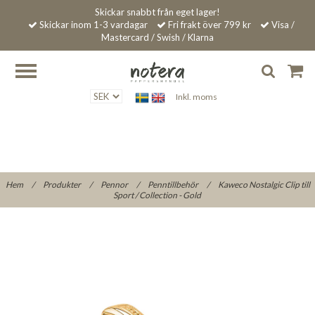
Skickar snabbt från eget lager!
Skickar inom 1-3 vardagar
Fri frakt över 799 kr
Visa /
Mastercard / Swish / Klarna
Inkl. moms
Hem
/
Produkter
/
Pennor
/
Penntillbehör
/
Kaweco Nostalgic Clip till
Sport / Collection - Gold