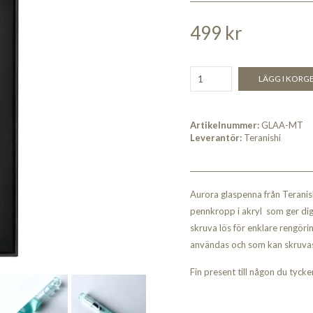
499 kr
LÄGG I KORG
Artikelnummer:
GLAA-MT
Leverantör:
Teranishi
Aurora glaspenna från Teranish
pennkropp i akryl som ger dig
skruva lös för enklare rengör
användas och som kan skruvas
Fin present till någon du tyck