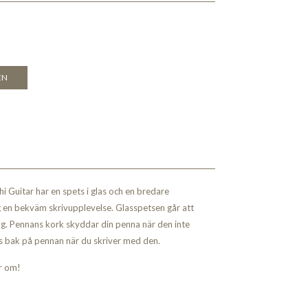
EN
i Guitar har en spets i glas och en bredare
 en bekväm skrivupplevelse. Glasspetsen går att
ing. Pennans kork skyddar din penna när den inte
 bak på pennan när du skriver med den.
er om!