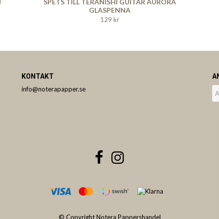
T
SPETS TILL TERANISHI GUITAR AURORA
GLASPENNA
129 kr
KONTAKT
A
info@noterapapper.se
© Copyright Notera Pappershandel