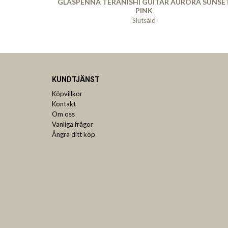
GLASPENNA TERANISHI GUITAR AURORA SUNSE
PINK
Slutsåld
KUNDTJÄNST
Köpvillkor
Kontakt
Om oss
Vanliga frågor
Ångra ditt köp