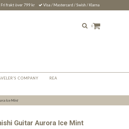
Fri frakt över 799 kr
Visa / Mastercard / Swish / Klarna
0
AVELER'S COMPANY
REA
ora Ice Mint
ishi Guitar Aurora Ice Mint