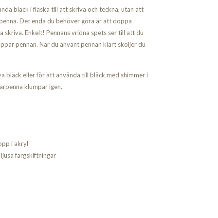
 bläck i flaska till att skriva och teckna, utan att
penna. Det enda du behöver göra är att doppa
a skriva. Enkelt! Pennans vridna spets ser till att du
oppar pennan. När du använt pennan klart sköljer du
ya bläck eller för att använda till bläck med shimmer i
oarpenna klumpar igen.
opp i akryl
jusa färgskiftningar