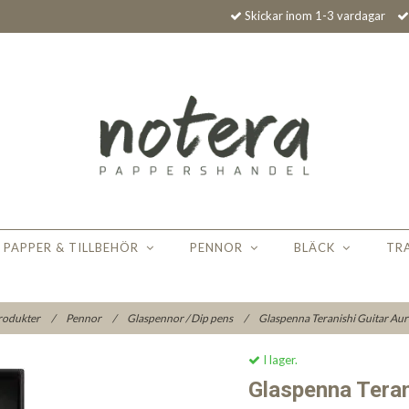
Skickar inom 1-3 vardagar
PAPPER & TILLBEHÖR
PENNOR
BLÄCK
TR
rodukter
/
Pennor
/
Glaspennor / Dip pens
/
Glaspenna Teranishi Guitar Aur
I lager.
Glaspenna Teran