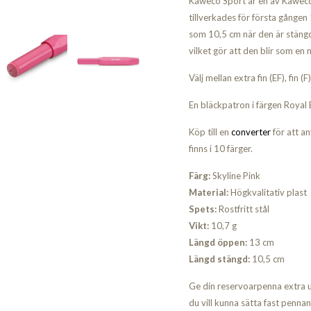
Kaweco Sport är en av Kaweco
tillverkades för första gången
som 10,5 cm när den är stäng
vilket gör att den blir som en
Välj mellan extra fin (EF), fin 
En bläckpatron i färgen Royal 
Köp till en
converter
för att an
finns i 10 färger.
Färg:
Skyline Pink
Material:
Högkvalitativ plast
Spets:
Rostfritt stål
Vikt:
10,7 g
Längd öppen:
13 cm
Längd stängd:
10,5 cm
Ge din reservoarpenna extra u
du vill kunna sätta fast pennan 