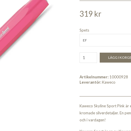
319 kr
Spets
EF
LÄGG I KORG
Artikelnummer:
10000928
Leverantör:
Kaweco
Kaweco Skyline Sport Pink är e
kromade silverdetaljer. En pe
och i vardagen!