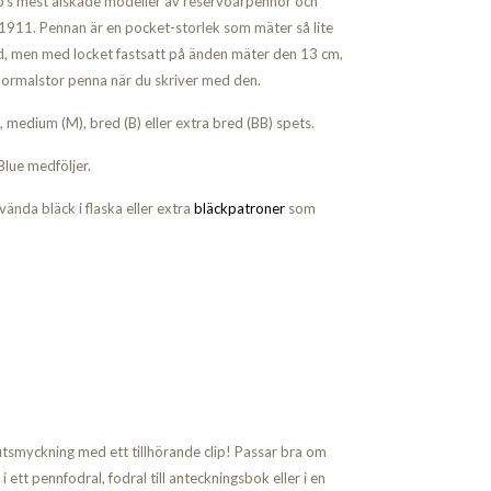
's mest älskade modeller av reservoarpennor och
 1911. Pennan är en pocket-storlek som mäter så lite
d, men med locket fastsatt på änden mäter den 13 cm,
 normalstor penna när du skriver med den.
(F), medium (M), bred (B) eller extra bred (BB) spets.
Blue medföljer.
vända bläck i flaska eller extra
bläckpatroner
som
tsmyckning med ett tillhörande clip! Passar bra om
i ett pennfodral, fodral till anteckningsbok eller i en