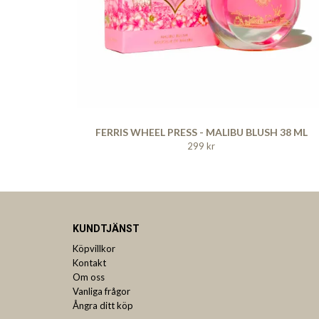
FERRIS WHEEL PRESS - MALIBU BLUSH 38 ML
299 kr
KUNDTJÄNST
Köpvillkor
Kontakt
Om oss
Vanliga frågor
Ångra ditt köp