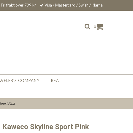
Fri frakt över 799 kr
Visa / Mastercard / Swish / Klarna
0
AVELER'S COMPANY
REA
Sport Pink
 Kaweco Skyline Sport Pink