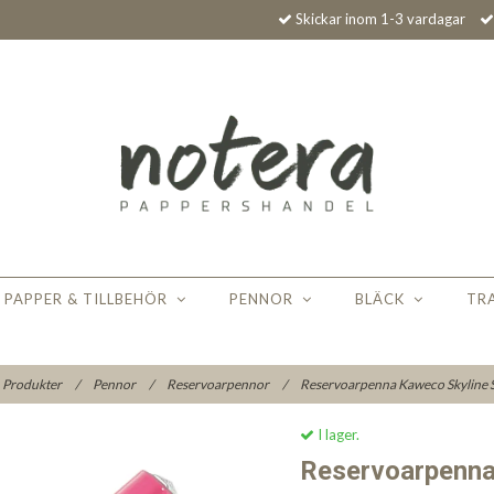
Skickar inom 1-3 vardagar
PAPPER & TILLBEHÖR
PENNOR
BLÄCK
TR
Produkter
/
Pennor
/
Reservoarpennor
/
Reservoarpenna Kaweco Skyline 
I lager.
Reservoarpenna